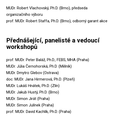
MUDr. Robert Vlachovský, Ph.D. (Brno), předseda
organizačního výboru
prof. MUDr. Robert Staffa, Ph.D. (Brno), odborný garant akce
Přednášející, panelisté a vedoucí
workshopů
prof. MUDr. Peter Baláž, Ph.D., FEBS, MHA (Praha)
MUDr. Júlia Černohorská, Ph.D. (Mělník)
MUDr. Dmytro Glebov (Ostrava)
doc. MUDr. Jana Hirmerová, Ph.D. (Plzeň)
MUDr. Lukáš Hnátek, Ph.D. (Zlín)
MUDr. Jakub Hustý, Ph.D. (Brno)
MUDr. Simon Jirát (Praha)
MUDr. Simon Julínek (Praha)
prof. MUDr. David Kachlík, Ph.D. (Praha)